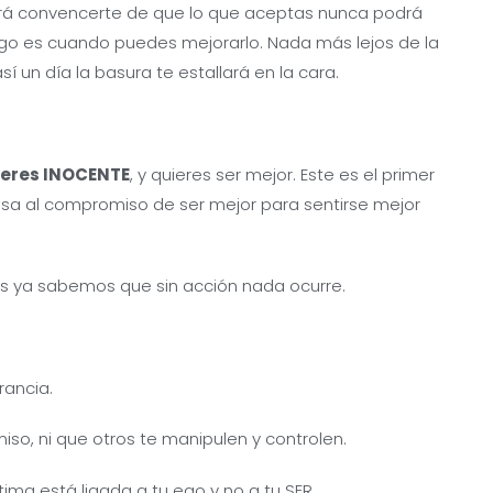
rrá convencerte de que lo que aceptas nunca podrá
go es cuando puedes mejorarlo. Nada más lejos de la
así un día la basura te estallará en la cara.
eres INOCENTE
, y quieres ser mejor. Este es el primer
asa al compromiso de ser mejor para sentirse mejor
s ya sabemos que sin acción nada ocurre.
rancia.
iso, ni que otros te manipulen y controlen.
tima está ligada a tu ego y no a tu SER.