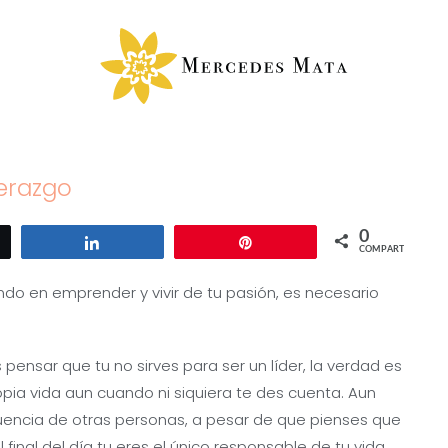
derazgo
0
ar
Compartir
Pin
COMPARTIR
ndo en emprender y vivir de tu pasión, es necesario
ensar que tu no sirves para ser un líder, la verdad es
propia vida aun cuando ni siquiera te des cuenta. Aun
uencia de otras personas, a pesar de que pienses que
 final del día tu eres el único responsable de tu vida,