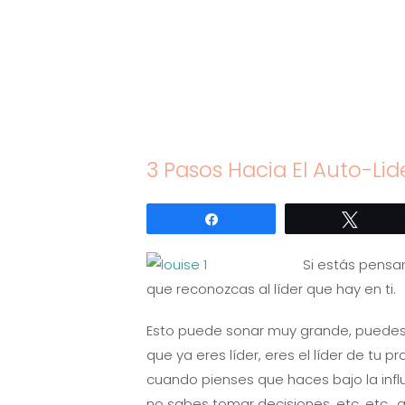
Saltar
al
contenido
3 Pasos Hacia El Auto-Li
Compartir
Twitte
Si estás pensa
que reconozcas al líder que hay en ti.
Esto puede sonar muy grande, puedes p
que ya eres líder, eres el líder de tu 
cuando pienses que haces bajo la infl
no sabes tomar decisiones, etc. etc., al