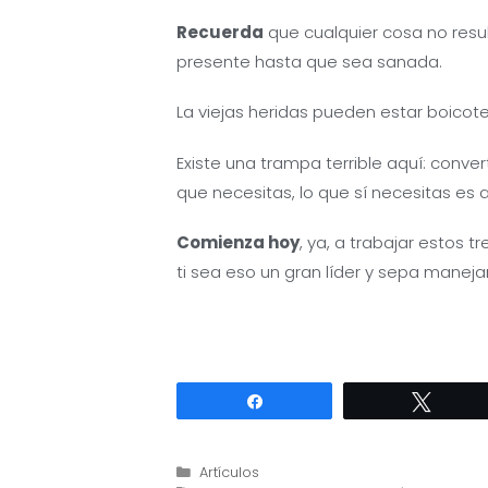
Recuerda
que cualquier cosa no resul
presente hasta que sea sanada.
La viejas heridas pueden estar boicotea
Existe una trampa terrible aquí: convert
que necesitas, lo que sí necesitas es 
Comienza hoy
, ya, a trabajar estos 
ti sea eso un gran líder y sepa manejar 
Compartir
Twitte
Categorías
Artículos