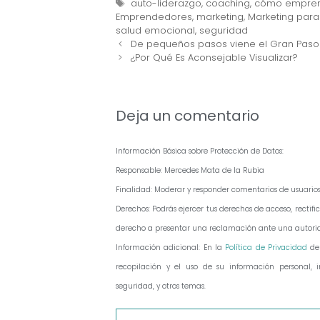
Etiquetas
auto-liderazgo
,
coaching
,
cómo empre
Emprendedores
,
marketing
,
Marketing par
salud emocional
,
seguridad
Navegación
De pequeños pasos viene el Gran Paso
de
¿Por Qué Es Aconsejable Visualizar?
entradas
Deja un comentario
Información Básica sobre Protección de Datos:
Responsable: Mercedes Mata de la Rubia
Finalidad: Moderar y responder comentarios de usuario
Derechos: Podrás ejercer tus derechos de acceso, recti
derecho a presentar una reclamación ante una autorid
Información adicional: En la
Política de Privacidad
de
recopilación y el uso de su información personal, in
seguridad, y otros temas.
Comentario