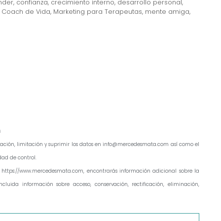
nder
,
confianza
,
crecimiento interno
,
desarrollo personal
,
a Coach de Vida
,
Marketing para Terapeutas
,
mente amiga
,
s
ficación, limitación y suprimir los datos en info@mercedesmata.com así como el
ad de control.
 https://www.mercedesmata.com, encontrarás información adicional sobre la
cluida información sobre acceso, conservación, rectificación, eliminación,