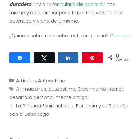
duradero
. Envía tu
formulario de admisión
hoy
mismo y da el primer paso hacia una versión más
auténtica y plena de ti misma.
¿Quieres saber más sobre este programa?
Clic aquí
0
Compartir
Twittear
Compartir
Pin
COMPARTIR
Categorías
Artículos
,
Autoestima
Etiquetas
Afirmaciones
,
autoestima
,
Crecimiento Interior
,
desarrollo personal
,
mente amiga
Navegación
La Práctica Espiritual de la Renuncia y su Relación
de
con el Desapego
entradas