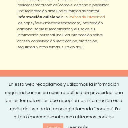
mercedesmata.com así como el derecho a presentar
una reclamación ante una autoridad de control.
Información adicional:
En
Política de Privacidad
de https://www.mercedesmata.com, información
adicional sobre la recopilación y el uso de su
información personal, incluida información sobre
acceso, conservación, rectificación, protección,
seguridad, y otros temas.
su texto aquí.
En esta web recopilamos y utilizamos la información
según indicamos en nuestra política de privacidad. Una
Copyright © 2026
Mercedes Mata
·
Aviso legal
|
Política de
de las formas en las que recopilamos información es a
Privacidad
|
Política de Cookies
|
Condiciones de
través del uso de la tecnología llamada “cookies”. En
Contratación
| Diseño
Turkesa Estudio
https://mercedesmata.com utilizamos cookies.
¡Hola! ¿Puedo ayudarte en algo?
Leer más
Acepto