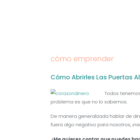
Saltar
al
contenido
cómo emprender
Cómo Abrirles Las Puertas Al
Todos tenemos 
problema es que no lo sabemos.
De manera generalizada hablar de din
fuera algo negativo para nosotros, ¡na
¿Me quieres contar que puedes hac