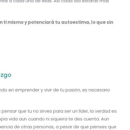
ite a cada una de ellas. Así cada día estarás más
n ti mismo y potenciará tu autoestima, lo que sin
azgo
ndo en emprender y vivir de tu pasión, es necesario
ensar que tu no sirves para ser un líder, la verdad es
propia vida aun cuando ni siquiera te des cuenta. Aun
uencia de otras personas, a pesar de que pienses que