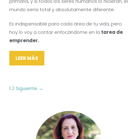
primaria, y si todos los seres humanos lo hicieran, el
mundo sería total y absolutamente diferente.
Es indispensable para cada área de tu vida, pero
hoy lo voy a contar enfocándome en la
tarea de
emprender.
LEER MÁS
Navegación
1
2
Siguiente →
de
entradas