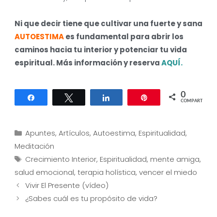
Ni que decir tiene que cultivar una fuerte y sana
AUTOESTIMA
es fundamental para abrir los
caminos hacia tu interior y potenciar tu vida
espiritual. Más información y reserva
AQUÍ.
0
Compartir
Twittear
Compartir
Pin
COMPARTIR
Categorías
Apuntes
,
Artículos
,
Autoestima
,
Espiritualidad
,
Meditación
Etiquetas
Crecimiento Interior
,
Espiritualidad
,
mente amiga
,
salud emocional
,
terapia holística
,
vencer el miedo
Navegación
Vivir El Presente (vídeo)
de
¿Sabes cuál es tu propósito de vida?
entradas