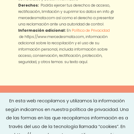
Derechos:
Podrás ejercer tus derechos de acceso,
rectificación, limitación y suprimir los datos en info @
mercedesmata.com así como el derecho a presentar
una reclamación ante una autoridad de control.
Información adicional:
En
Política de Privacidad
de https://www.mercedesmata.com, información
adicional sobre la recopilación y el uso de su
información personal, incluida información sobre
acceso, conservación, rectificación, protección,
seguridad, y otros temas.
su texto aquí.
En esta web recopilamos y utilizamos la información
según indicamos en nuestra política de privacidad. Una
Copyright © 2026
Mercedes Mata
·
Aviso legal
|
Política de
de las formas en las que recopilamos información es a
Privacidad
|
Política de Cookies
|
Condiciones de
través del uso de la tecnología llamada “cookies”. En
Contratación
| Diseño
Turkesa Estudio