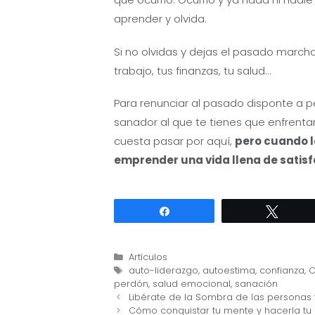
aprender y olvida.
Si no olvidas y dejas el pasado marchar
trabajo, tus finanzas, tu salud…
Para renunciar al pasado disponte a pe
sanador al que te tienes que enfrentar
cuesta pasar por aquí,
pero cuando lo
emprender una vida llena de satisf
Compartir
Twitte
Categorías
Artículos
Etiquetas
auto-liderazgo
,
autoestima
,
confianza
,
C
perdón
,
salud emocional
,
sanación
Navegación
Libérate de la Sombra de las personas 
de
Cómo conquistar tu mente y hacerla tu