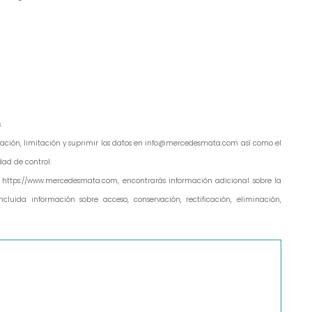
s
ficación, limitación y suprimir los datos en info@mercedesmata.com así como el
ad de control.
 https://www.mercedesmata.com, encontrarás información adicional sobre la
cluida información sobre acceso, conservación, rectificación, eliminación,