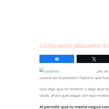
Saltar
al
contenido
Cómo estar dispuesto a o
Compartir
Twitte
¿No te
ocurrió en el pasado? Fuera lo que fu
Sea algo que te hicieron o algo que hi
atrás. ¿Para qué seguir con ese martir
Al permitir que tu mente vague co