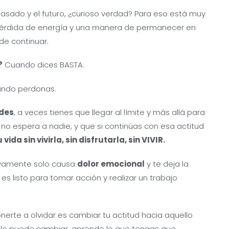
pasado y el futuro, ¿curioso verdad? Para eso está muy
pérdida de energía y una manera de permanecer en
de continuar.
?
Cuando dices BASTA.
ndo perdonas.
ides
, a veces tienes que llegar al límite y más allá para
no espera a nadie, y que si continúas con esa actitud
vida sin vivirla, sin disfrutarla, sin VIVIR.
vamente solo causa
dolor emocional
y te deja la
es listo para tomar acción y realizar un trabajo
erte a olvidar es cambiar tu actitud hacia aquello
ie lo puede cambiar, aprende lo que tengas que