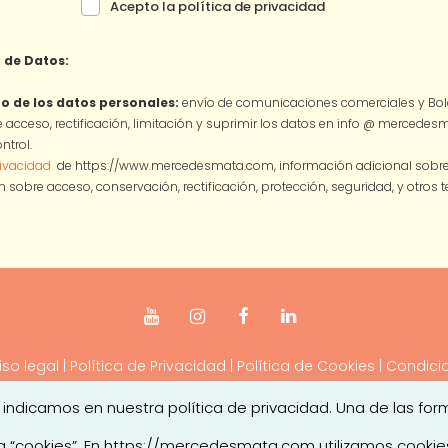
Acepto la política de privacidad
 de Datos:
o de los datos personales:
envío de comunicaciones comerciales y Bole
 acceso, rectificación, limitación y suprimir los datos en info @ mercede
ntrol.
rivacidad
de https://www.mercedesmata.com, información adicional sobre l
 sobre acceso, conservación, rectificación, protección, seguridad, y otros
iso legal
|
Política de Privacidad
|
Política de Cookies
|
Condici
Estudio
 indicamos en nuestra política de privacidad. Una de las for
a “cookies”. En https://mercedesmata.com utilizamos cookie