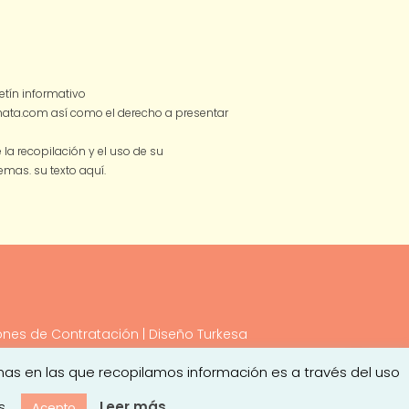
tín informativo
smata.com así como el derecho a presentar
a recopilación y el uso de su
 temas.
su texto aquí.
ones de Contratación
| Diseño
Turkesa
mas en las que recopilamos información es a través del uso
¡Hola! ¿Puedo ayudarte en algo?
s.
Leer más
Acepto