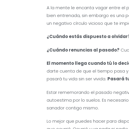
A la mente le encanta vagar entre el 
bien entrenada, sin embargo es una 
un negativo círculo vicioso que te impi
¿Cuándo estás dispuesto a olvidar
¿Cuándo renuncias al pasado?
Cua
El momento llega cuando tú lo dec
darte cuenta de que el tiempo pasa y 
pasará tu vida sin ser vivida.
Pasará tu 
Estar rememorando el pasado negati
autoestima por lo suelos. Es necesario 
sanador contigo mismo.
Lo mejor que puedes hacer para dispon
que ocurrió. Ocurrió y ya nada ni nad