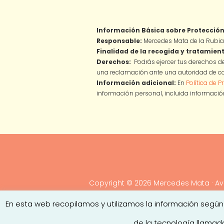
Información Básica sobre Protección
Responsable:
Mercedes Mata de la Rubia
Finalidad de la recogida y tratamient
Derechos:
Podrás ejercer tus derechos de
una reclamación ante una autoridad de co
Información adicional:
En
Política de P
información personal, incluida información
Copyright © 2026
Mercedes Mata
·
Av
En esta web recopilamos y utilizamos la información según
de la tecnología llamad