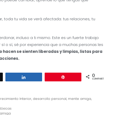
, toda tu vida se verá afectada: tus relaciones, tu
rdonar, incluso a ti mismo. Este es un fuerte trabajo
 sí o sí, sé por experiencia que a muchas personas les
 hacen se sienten liberadas y limpias, listas para
acciones.
0
ar
Compartir
Pin
COMPARTIR
recimiento Interior
,
desarrollo personal
,
mente amiga
,
tóxicas
 amiga