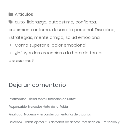
Categorías
Artículos
Etiquetas
auto-liderazgo
,
autoestima
,
confianza
,
crecimiento interno
,
desarrollo personal
,
Disciplina
,
Estrategias
,
mente amiga
,
salud emocional
Navegación
Cómo superar el dolor emocional
de
¿Influyen las creencias a la hora de tomar
entradas
decisiones?
Deja un comentario
Información Básica sobre Protección de Datos:
Responsable: Mercedes Mata de la Rubia
Finalidad: Moderar y responder comentarios de usuarios
Derechos: Podrás ejercer tus derechos de acceso, rectificación, limitación y