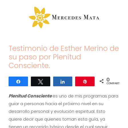
Saltar
al
contenido
Testimonio de Esther Merino de
su paso por Plenitud
Consciente.
0
Compartir
Twittear
Compartir
Pin
COMPARTIR
Plenitud Consciente
es uno de mis programas para
guiar a personas hacia el próximo nivel en su
desarrollo personal y evolución espiritual. Esto
quiere decir que quienes toman esta guía, ya
tienen un recorrido básico desde el cual seguir