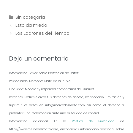
Categorías
Sin categoría
Navegación
Esto da miedo
de
Los Ladrones del Tiempo
entradas
Deja un comentario
Información Básica sobre Protección de Datos:
Responsable: Mercedes Mata de la Rubia
Finalidad: Moderar y responder comentarios de usuarios
Derechos: Podrás ejercer tus derechos de acceso, rectificación, limitación y
suprimir los datos en info@mercedesmata.com así como el derecho a
presentar una reclamación ante una autoridad de control.
Información adicional: En la
Política de Privacidad
de
https://www.mercedesmata.com, encontrarás información adicional sobre