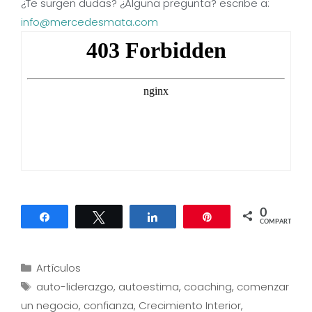
¿Te surgen dudas? ¿Alguna pregunta? escribe a:
info@mercedesmata.com
0
Compartir
Twittear
Compartir
Pin
COMPARTIR
Categorías
Artículos
Etiquetas
auto-liderazgo
,
autoestima
,
coaching
,
comenzar
un negocio
,
confianza
,
Crecimiento Interior
,