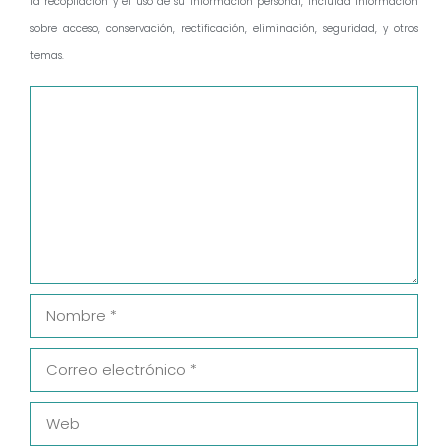
la recopilación y el uso de su información personal, incluida información
sobre acceso, conservación, rectificación, eliminación, seguridad, y otros
temas.
Comentario
Nombre
Correo
electrónico
Web