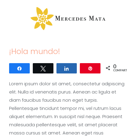
Saltar
al
contenido
¡Hola mundo!
0
Compartir
Twittear
Compartir
Pin
COMPARTIR
Lorem ipsum dolor sit amet, consectetur adipiscing
elit. Nulla id venenatis purus. Aenean ac ligula et
diam faucibus faucibus non eget turpis.
Pellentesque tincidunt tempor mi, vel rutrum lacus
aliquet elementum. In suscipit nisl neque. Praesent
malesuada pellentesque velit, sit amet placerat
massa cursus sit amet. Aenean eget risus