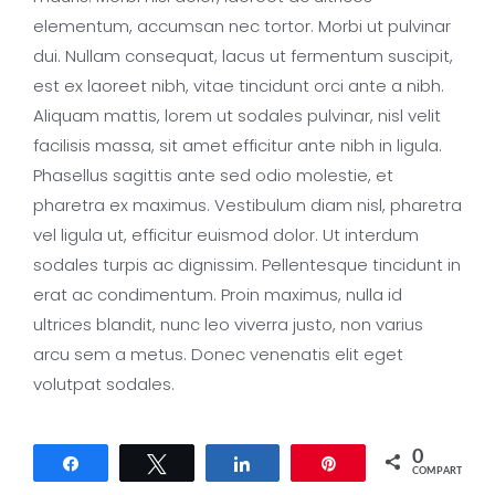
elementum, accumsan nec tortor. Morbi ut pulvinar
dui. Nullam consequat, lacus ut fermentum suscipit,
est ex laoreet nibh, vitae tincidunt orci ante a nibh.
Aliquam mattis, lorem ut sodales pulvinar, nisl velit
facilisis massa, sit amet efficitur ante nibh in ligula.
Phasellus sagittis ante sed odio molestie, et
pharetra ex maximus. Vestibulum diam nisl, pharetra
vel ligula ut, efficitur euismod dolor. Ut interdum
sodales turpis ac dignissim. Pellentesque tincidunt in
erat ac condimentum. Proin maximus, nulla id
ultrices blandit, nunc leo viverra justo, non varius
arcu sem a metus. Donec venenatis elit eget
volutpat sodales.
0
Compartir
Twittear
Compartir
Pin
COMPARTIR