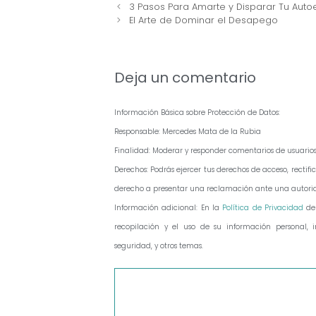
Navegación
3 Pasos Para Amarte y Disparar Tu Auto
de
El Arte de Dominar el Desapego
entradas
Deja un comentario
Información Básica sobre Protección de Datos:
Responsable: Mercedes Mata de la Rubia
Finalidad: Moderar y responder comentarios de usuario
Derechos: Podrás ejercer tus derechos de acceso, recti
derecho a presentar una reclamación ante una autorid
Información adicional: En la
Política de Privacidad
de
recopilación y el uso de su información personal, in
seguridad, y otros temas.
Comentario