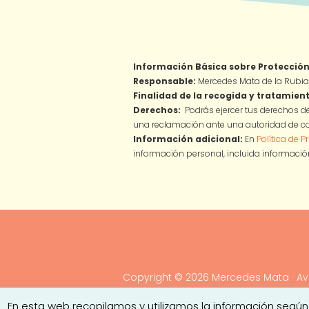
Información Básica sobre Protección
Responsable:
Mercedes Mata de la Rubia
Finalidad de la recogida y tratamient
Derechos:
Podrás ejercer tus derechos de
una reclamación ante una autoridad de co
Información adicional:
En
Política de P
información personal, incluida información
Copyright © 2026
Mercedes Mata
·
Av
En esta web recopilamos y utilizamos la información según