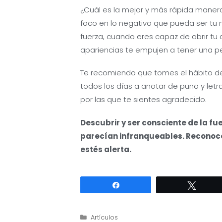
¿Cuál es la mejor y más rápida manera 
foco en lo negativo que pueda ser t
fuerza, cuando eres capaz de abrir tu
apariencias te empujen a tener una 
Te recomiendo que tomes el hábito de
todos los días a anotar de puño y let
por las que te sientes agradecido.
Descubrir y ser consciente de la fu
parecían infranqueables. Reconoce
estés alerta.
Compartir
Twitte
Categorías
Artículos