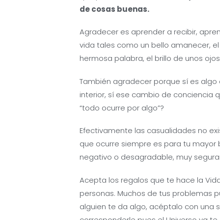
de cosas buenas.
Agradecer es aprender a recibir, apren
vida tales como un bello amanecer, el 
hermosa palabra, el brillo de unos oj
También agradecer porque sí es algo q
interior, sí ese cambio de conciencia
“todo ocurre por algo”?
Efectivamente las casualidades no ex
que ocurre siempre es para tu mayor b
negativo o desagradable, muy segura
Acepta los regalos que te hace la Vida
personas. Muchos de tus problemas pue
alguien te da algo, acéptalo con una 
corresponderle pues el Universo ya te