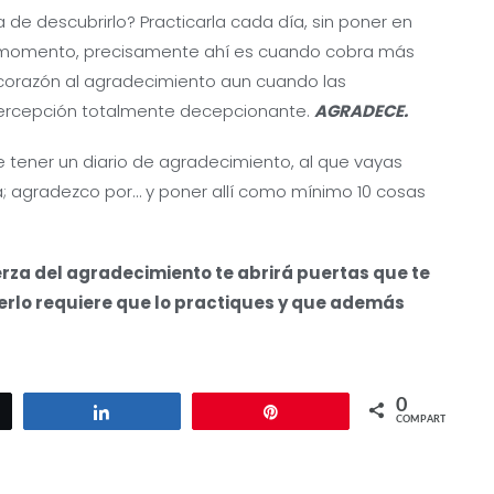
de descubrirlo? Practicarla cada día, sin poner en
u momento, precisamente ahí es cuando cobra más
 corazón al agradecimiento aun cuando las
percepción totalmente decepcionante.
AGRADECE.
 tener un diario de agradecimiento, al que vayas
ra; agradezco por… y poner allí como mínimo 10 cosas
erza del agradecimiento te abrirá puertas que te
rlo requiere que lo practiques y que además
0
ar
Compartir
Pin
COMPARTIR