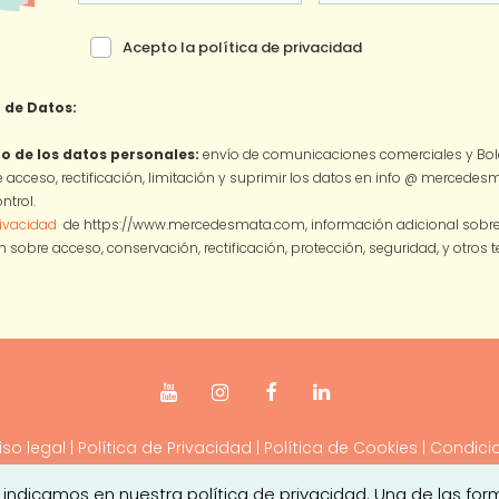
Acepto la política de privacidad
 de Datos:
o de los datos personales:
envío de comunicaciones comerciales y Bole
 acceso, rectificación, limitación y suprimir los datos en info @ mercede
ntrol.
rivacidad
de https://www.mercedesmata.com, información adicional sobre l
 sobre acceso, conservación, rectificación, protección, seguridad, y otros
iso legal
|
Política de Privacidad
|
Política de Cookies
|
Condici
Estudio
 indicamos en nuestra política de privacidad. Una de las for