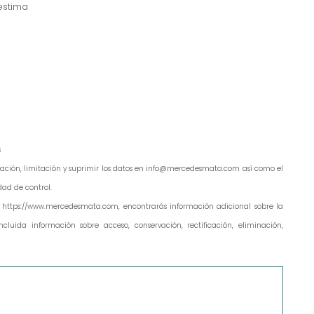
estima
s
ficación, limitación y suprimir los datos en info@mercedesmata.com así como el
ad de control.
 https://www.mercedesmata.com, encontrarás información adicional sobre la
cluida información sobre acceso, conservación, rectificación, eliminación,