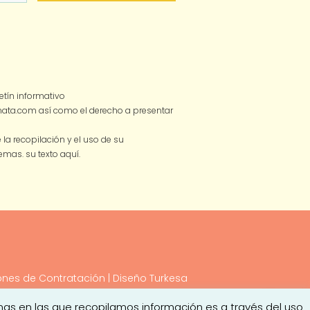
tín informativo
smata.com así como el derecho a presentar
a recopilación y el uso de su
 temas.
su texto aquí.
ones de Contratación
| Diseño
Turkesa
mas en las que recopilamos información es a través del uso