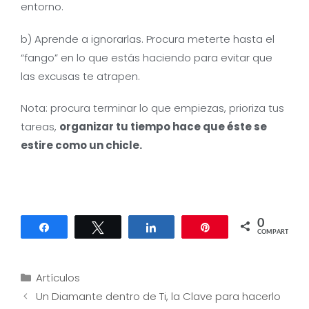
entorno.
b) Aprende a ignorarlas. Procura meterte hasta el
“fango” en lo que estás haciendo para evitar que
las excusas te atrapen.
Nota: procura terminar lo que empiezas, prioriza tus
tareas,
organizar tu tiempo hace que éste se
estire como un chicle.
0
Compartir
Twittear
Compartir
Pin
COMPARTIR
Categorías
Artículos
Navegación
Un Diamante dentro de Ti, la Clave para hacerlo
de