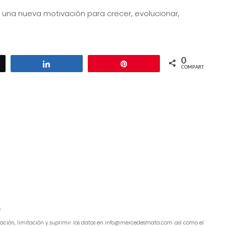
 una nueva motivación para crecer, evolucionar,
0
ar
Compartir
Pin
COMPARTIR
s
ficación, limitación y suprimir los datos en info@mercedesmata.com así como el