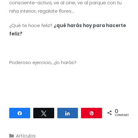
consciente-activa, ve al cine, ve al parque con tu
niña interior, regalate flores…
¿Qué te hace feliz?
¿qué harás hoy para hacerte
feliz?
Poderoso ejercicio, ¿lo harás?
0
Compartir
Twittear
Compartir
Pin
COMPARTIR
Categorías
Artículos