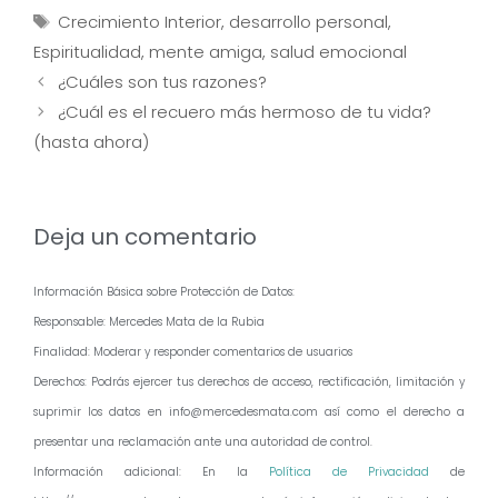
Etiquetas
Crecimiento Interior
,
desarrollo personal
,
Espiritualidad
,
mente amiga
,
salud emocional
Navegación
¿Cuáles son tus razones?
de
¿Cuál es el recuero más hermoso de tu vida?
entradas
(hasta ahora)
Deja un comentario
Información Básica sobre Protección de Datos:
Responsable: Mercedes Mata de la Rubia
Finalidad: Moderar y responder comentarios de usuarios
Derechos: Podrás ejercer tus derechos de acceso, rectificación, limitación y
suprimir los datos en info@mercedesmata.com así como el derecho a
presentar una reclamación ante una autoridad de control.
Información adicional: En la
Política de Privacidad
de