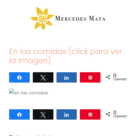
Saltar
al
contenido
En las comidas (click para ver
la imagen)
0
Compartir
Twittear
Compartir
Pin
COMPARTIR
0
Compartir
Twittear
Compartir
Pin
COMPARTIR
Categorías