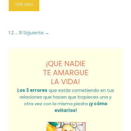
LEER MÁS
N
1
2
…
31
Siguiente →
a
v
e
¡QUE NADIE
g
TE AMARGUE
a
LA VIDA!
c
i
Los 3 errores
que estás cometiendo en tus
ó
relaciones que hacen que tropieces una y
n
otra vez con la misma piedra
¡y cómo
evitarlos!
d
e
e