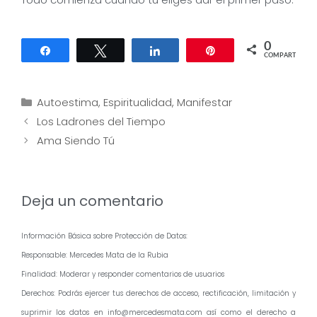
0
Compartir
Twittear
Compartir
Pin
COMPARTIR
Categorías
Autoestima
,
Espiritualidad
,
Manifestar
Navegación
Los Ladrones del Tiempo
de
Ama Siendo Tú
entradas
Deja un comentario
Información Básica sobre Protección de Datos:
Responsable: Mercedes Mata de la Rubia
Finalidad: Moderar y responder comentarios de usuarios
Derechos: Podrás ejercer tus derechos de acceso, rectificación, limitación y
suprimir los datos en info@mercedesmata.com así como el derecho a