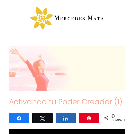
Saltar
al
contenido
Activando tu Poder Creador (1)
0
Compartir
Twittear
Compartir
Pin
COMPARTIR