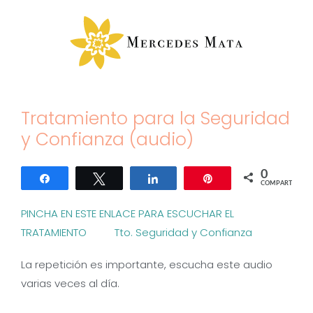
Saltar
al
contenido
Tratamiento para la Seguridad
y Confianza (audio)
0
Compartir
Twittear
Compartir
Pin
COMPARTIR
PINCHA EN ESTE ENLACE PARA ESCUCHAR EL
TRATAMIENTO Tto. Seguridad y Confianza
La repetición es importante, escucha este audio
varias veces al día.