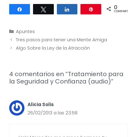
0
Compartir
Twittear
Compartir
Pin
COMPARTIR
Categorías
Apuntes
Navegación
Tres pasos para tener una Mente Amiga
de
Algo Sobre la Ley de la Atracción
entradas
4 comentarios en “Tratamiento para
la Seguridad y Confianza (audio)”
Alicia Solis
26/02/2013 a las 23:58