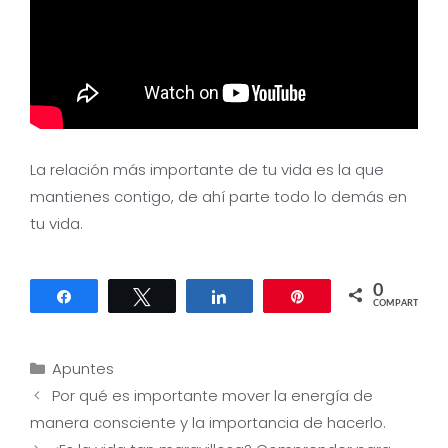
La relación más importante de tu vida es la que
mantienes contigo, de ahí parte todo lo demás en
tu vida.
0
Compartir
Twittear
Compartir
Pin
COMPARTIR
Categorías
Apuntes
Navegación
Por qué es importante mover la energía de
de
manera consciente y la importancia de hacerlo.
entradas