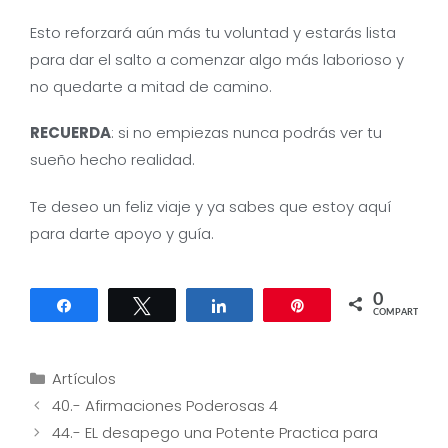
Esto reforzará aún más tu voluntad y estarás lista
para dar el salto a comenzar algo más laborioso y
no quedarte a mitad de camino.
RECUERDA
: si no empiezas nunca podrás ver tu
sueño hecho realidad.
Te deseo un feliz viaje y ya sabes que estoy aquí
para darte apoyo y guía.
0
Compartir
Twittear
Compartir
Pin
COMPARTIR
Categorías
Artículos
Navegación
40.- Afirmaciones Poderosas 4
de
44.- EL desapego una Potente Practica para
entradas