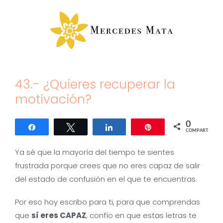
Saltar
al
contenido
43.- ¿Quieres recuperar la
motivación?
0
Compartir
Twittear
Compartir
Pin
COMPARTIR
Ya sé que la mayoría del tiempo te sientes
frustrada porque crees que no eres capaz de salir
del estado de confusión en el que te encuentras.
Por eso hoy escribo para ti, para que comprendas
que
sí eres CAPAZ
, confío en que estas letras te