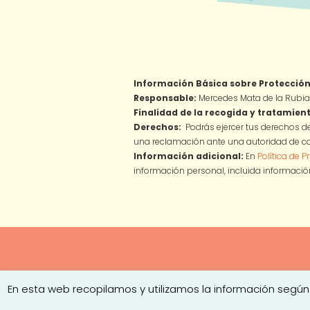
Información Básica sobre Protección
Responsable:
Mercedes Mata de la Rubia
Finalidad de la recogida y tratamient
Derechos:
Podrás ejercer tus derechos de
una reclamación ante una autoridad de co
Información adicional:
En
Política de P
información personal, incluida información
En esta web recopilamos y utilizamos la información según
Copyright © 2026
Mercedes Mata
·
Av