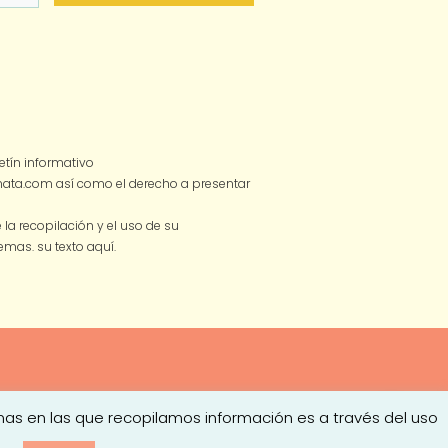
tín informativo
smata.com así como el derecho a presentar
a recopilación y el uso de su
 temas.
su texto aquí.
mas en las que recopilamos información es a través del uso
ones de Contratación
| Diseño
Turkesa