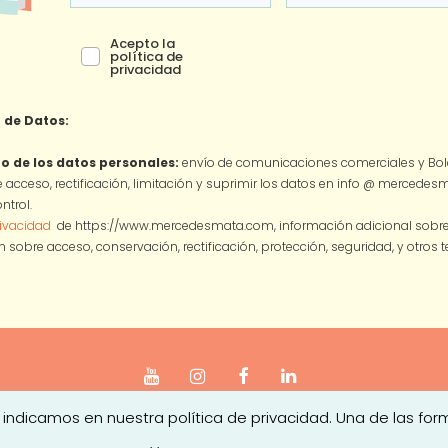
Acepto la
política de
privacidad
 de Datos:
o de los datos personales:
envío de comunicaciones comerciales y Bole
 acceso, rectificación, limitación y suprimir los datos en info @ mercede
ntrol.
rivacidad
de https://www.mercedesmata.com, información adicional sobre l
 sobre acceso, conservación, rectificación, protección, seguridad, y otros
 indicamos en nuestra política de privacidad. Una de las for
iso legal
|
Política de Privacidad
|
Política de Cookies
|
Condici