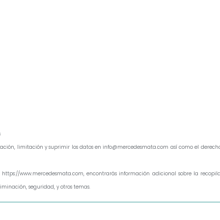
s
ificación, limitación y suprimir los datos en info@mercedesmata.com así como el dere
 https://www.mercedesmata.com, encontrarás información adicional sobre la recopilac
liminación, seguridad, y otros temas.