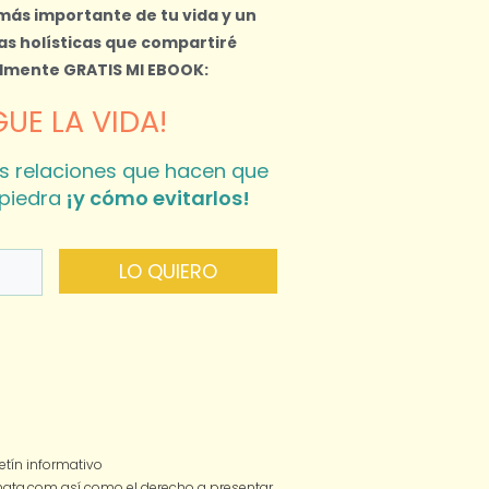
 más importante de tu vida y un
s holísticas que compartiré
almente
GRATIS MI EBOOK:
UE LA VIDA!
s relaciones que hacen que
piedra
¡y cómo evitarlos!
LO QUIERO
tín informativo
smata.com así como el derecho a presentar