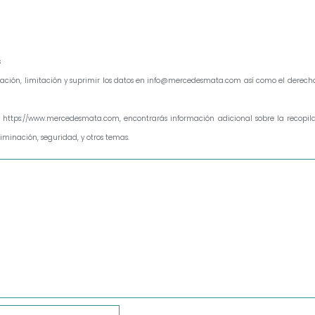
s
ificación, limitación y suprimir los datos en info@mercedesmata.com así como el dere
 https://www.mercedesmata.com, encontrarás información adicional sobre la recopilac
liminación, seguridad, y otros temas.