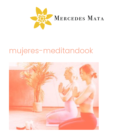
Saltar
al
contenido
mujeres-meditandook