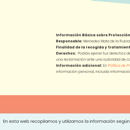
Información Básica sobre Protección
Responsable:
Mercedes Mata de la Rubia
Finalidad de la recogida y tratamient
Derechos:
Podrás ejercer tus derechos de
una reclamación ante una autoridad de co
Información adicional:
En
Política de P
información personal, incluida información
En esta web recopilamos y utilizamos la información según
Copyright © 2026
Mercedes Mata
·
Av