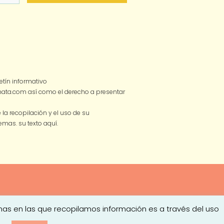
tín informativo
smata.com así como el derecho a presentar
a recopilación y el uso de su
 temas.
su texto aquí.
mas en las que recopilamos información es a través del uso
ones de Contratación
| Diseño
Turkesa
¡Hola! ¿Puedo ayudarte en algo?