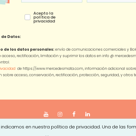
Acepto la
política de
privacidad
 de Datos:
o de los datos personales:
envío de comunicaciones comerciales y Bole
 acceso, rectificación, limitación y suprimir los datos en info @ mercede
ntrol.
rivacidad
de https://www.mercedesmata.com, información adicional sobre l
 sobre acceso, conservación, rectificación, protección, seguridad, y otros
 indicamos en nuestra política de privacidad. Una de las for
iso legal
|
Política de Privacidad
|
Política de Cookies
|
Condici