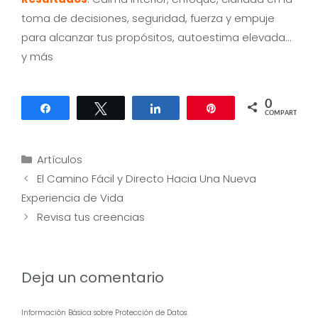
toma de decisiones, seguridad, fuerza y empuje
para alcanzar tus propósitos, autoestima elevada…
y más
0
Compartir
Twittear
Compartir
Pin
COMPARTIR
Categorías
Artículos
Navegación
El Camino Fácil y Directo Hacia Una Nueva
de
Experiencia de Vida
entradas
Revisa tus creencias
Deja un comentario
Información Básica sobre Protección de Datos: