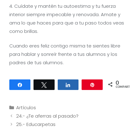
4. Cuídate y mantén tu autoestima y tu fuerza
interior siempre impecable y renovada. Amate y
ama lo que haces para que a tu paso todos veas
como brillas.
Cuando eres feliz contigo misma te sientes libre
para hablar y sonreír frente a tus alumnos y los
padres de tus alumnos.
0
Compartir
Twittear
Compartir
Pin
COMPARTIR
Categorías
Artículos
Navegación
24.- ¿Te aferras al pasado?
de
25.- Educarpetas
entradas